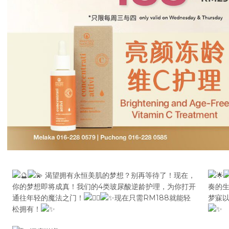
渴望拥有永恒美肌的梦想？别再等待了！现在，
你的梦想即将成真！我们的4类玻尿酸逆龄护理，为你打开
奏的
通往年轻的魔法之门！
现在只需RM188就能轻
梦寐以
松拥有！