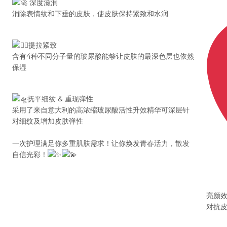
深度滋润
消除表情纹和下垂的皮肤，使皮肤保持紧致和水润
提拉紧致
含有4种不同分子量的玻尿酸能够让皮肤的最深色层也依然
保湿
抚平细纹 & 重现弹性
采用了来自意大利的高浓缩玻尿酸活性升效精华可深层针
对细纹及增加皮肤弹性
一次护理满足你多重肌肤需求！让你焕发青春活力，散发
自信光彩！
亮颜
对抗