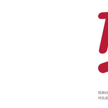
抵御
对抗