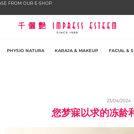
SE FROM OUR E-SHOP.
The most excellent and leading salon, academy and
Impress Esteem
Malaysi
PHYSIO NATURA
KARAJA & MAKEUP
FACIAL & 
23/04/2024
您梦寐以求的冻龄