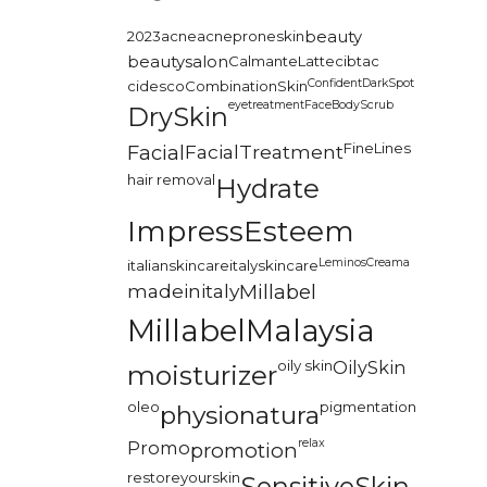
2023
acne
acneproneskin
beauty
beautysalon
CalmanteLatte
cibtac
Confident
DarkSpot
cidesco
CombinationSkin
eyetreatment
FaceBodyScrub
DrySkin
FineLines
Facial
FacialTreatment
hair removal
Hydrate
ImpressEsteem
LeminosCreama
italianskincare
italyskincare
madeinitaly
Millabel
MillabelMalaysia
oily skin
OilySkin
moisturizer
oleo
pigmentation
physionatura
relax
Promo
promotion
restoreyourskin
SensitiveSkin