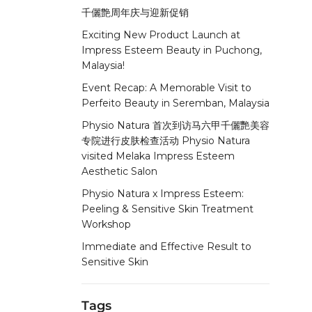
千儷艶周年庆与迎新促销
Exciting New Product Launch at
Impress Esteem Beauty in Puchong,
Malaysia!
Event Recap: A Memorable Visit to
Perfeito Beauty in Seremban, Malaysia
Physio Natura 首次到访马六甲千儷艷美容
专院进行皮肤检查活动 Physio Natura
visited Melaka Impress Esteem
Aesthetic Salon
Physio Natura x Impress Esteem:
Peeling & Sensitive Skin Treatment
Workshop
Immediate and Effective Result to
Sensitive Skin
Tags