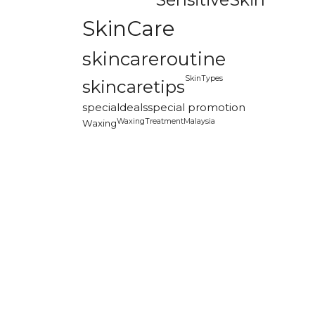
SkinCare
skincareroutine
SkinTypes
skincaretips
specialdeals
special promotion
WaxingTreatmentMalaysia
Waxing