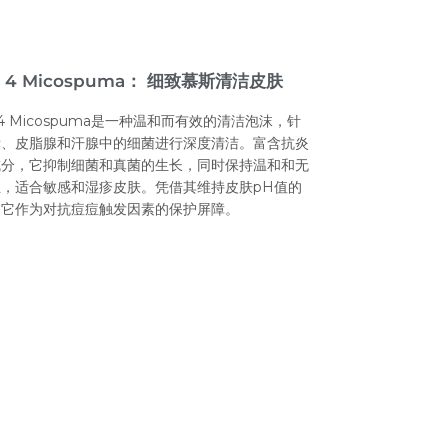
o 4 Micospuma： 细致慕斯清洁皮肤
o 4 Micospuma是一种温和而有效的清洁泡沫，针
囊、皮脂腺和汗腺中的细菌进行深度清洁。富含抗炎
成分，它抑制细菌和真菌的生长，同时保持温和和无
，适合敏感和湿疹皮肤。凭借其维持皮肤pH值的
，它作为对抗痘痘触发因素的保护屏障。