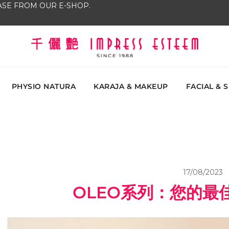
SE FROM OUR E-SHOP.
The most excellent and leading salon, academy and
Impress Esteem
Malaysi
PHYSIO NATURA
KARAJA & MAKEUP
FACIAL & 
17/08/2023
OLEO系列：您的最