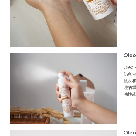
Ole
Ole
伤愈
抗炎
理的
油性
Ole