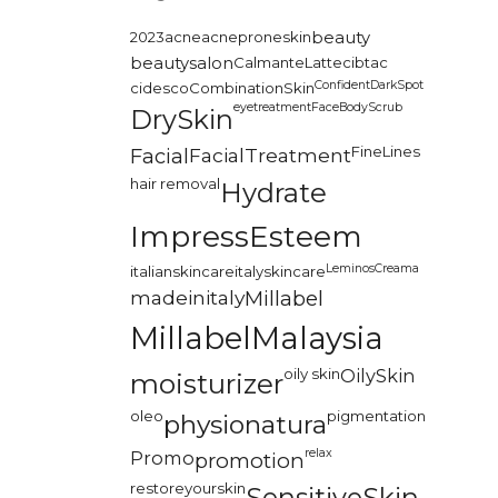
2023
acne
acneproneskin
beauty
beautysalon
CalmanteLatte
cibtac
Confident
DarkSpot
cidesco
CombinationSkin
eyetreatment
FaceBodyScrub
DrySkin
FineLines
Facial
FacialTreatment
hair removal
Hydrate
ImpressEsteem
LeminosCreama
italianskincare
italyskincare
madeinitaly
Millabel
MillabelMalaysia
oily skin
OilySkin
moisturizer
oleo
pigmentation
physionatura
relax
Promo
promotion
restoreyourskin
SensitiveSkin