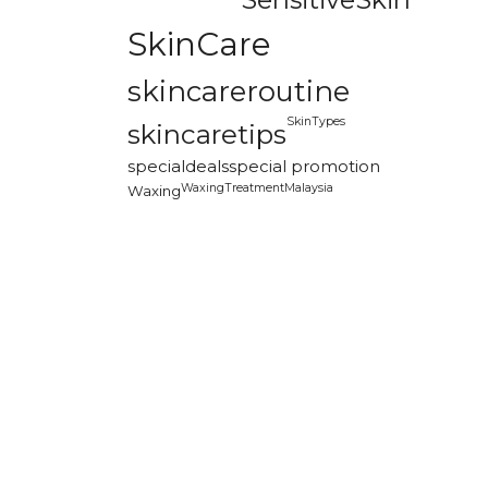
SkinCare
skincareroutine
SkinTypes
skincaretips
specialdeals
special promotion
WaxingTreatmentMalaysia
Waxing