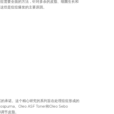
痘痘需要全面的方法，针对多余的皮脂、细菌生长和
，这些是痘痘爆发的主要原因。
方案的承诺。这个精心研究的系列旨在处理痘痘形成的
a、Oleo ASF Toner和Oleo Sebo
和调节皮脂。