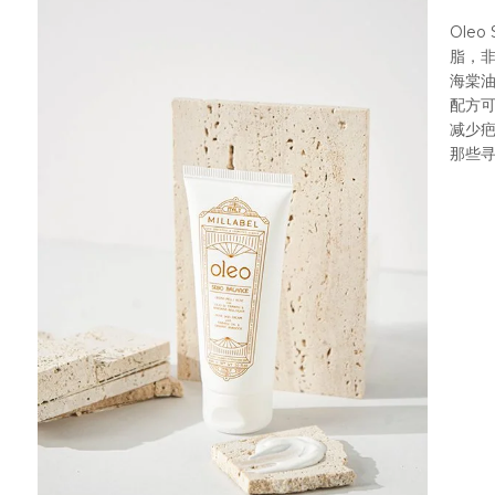
Ole
脂，
海棠
配方
减少
那些