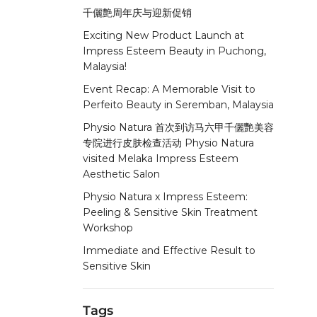
千儷艶周年庆与迎新促销
Exciting New Product Launch at
Impress Esteem Beauty in Puchong,
Malaysia!
Event Recap: A Memorable Visit to
Perfeito Beauty in Seremban, Malaysia
Physio Natura 首次到访马六甲千儷艷美容
专院进行皮肤检查活动 Physio Natura
visited Melaka Impress Esteem
Aesthetic Salon
Physio Natura x Impress Esteem:
Peeling & Sensitive Skin Treatment
Workshop
Immediate and Effective Result to
Sensitive Skin
Tags