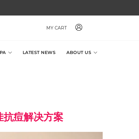
MY CART
 MAVI, MILLABEL, PHYSIO NATURA sole distributor throughout
a and Singapore.
SPA
LATEST NEWS
ABOUT US
佳抗痘解决方案