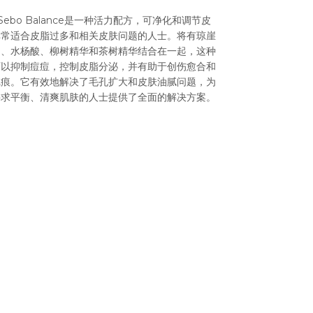
o Sebo Balance是一种活力配方，可净化和调节皮
非常适合皮脂过多和相关皮肤问题的人士。将有琼崖
油、水杨酸、柳树精华和茶树精华结合在一起，这种
可以抑制痘痘，控制皮脂分泌，并有助于创伤愈合和
疤痕。它有效地解决了毛孔扩大和皮肤油腻问题，为
寻求平衡、清爽肌肤的人士提供了全面的解决方案。