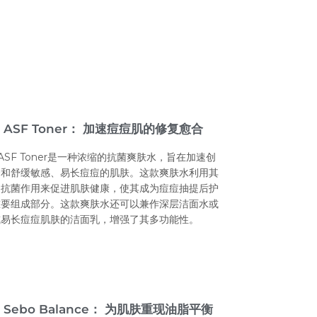
o ASF Toner： 加速痘痘肌的修复愈合
o ASF Toner是一种浓缩的抗菌爽肤水，旨在加速创
合和舒缓敏感、易长痘痘的肌肤。这款爽肤水利用其
和抗菌作用来促进肌肤健康，使其成为痘痘抽提后护
重要组成部分。这款爽肤水还可以兼作深层洁面水或
或易长痘痘肌肤的洁面乳，增强了其多功能性。
o Sebo Balance： 为肌肤重现油脂平衡